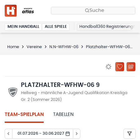
Suche
MEIN HANDBALL
ALLE SPIELE
Handball360 Registrierung
Home
Vereine
N.N-WFHW-06
Platzhalter-WFHW-06 9
BENACHRICHTIG
ZU „MEINE
PLATZHALTER-WFHW-06 9
Hellweg - männliche A-Jugend Qualifikation Kreisliga
Gr. 2 (Sommer 2026)
TEAM-SPIELPLAN
TABELLEN
01.07.2026 - 30.06.2027