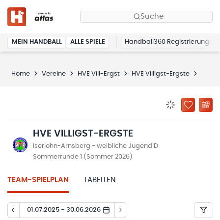
Suche
MEIN HANDBALL
ALLE SPIELE
Handball360 Registrierung
Home
Vereine
HVE Vill-Ergst
HVE Villigst-Ergste
Spiel
BENACHRICHTIG
ZU „MEINE
HVE VILLIGST-ERGSTE
Iserlohn-Arnsberg - weibliche Jugend D
Sommerrunde 1 (Sommer 2026)
TEAM-SPIELPLAN
TABELLEN
01.07.2025 - 30.06.2026