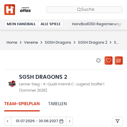
Suche
MEIN HANDBALL
ALLE SPIELE
Handball360 Registrierung
Home
Vereine
SGSH Dragons
SGSH Dragons 2
Spielplan
BENACHRICHTIG
ZU „MEINE
SGSH DRAGONS 2
Lenne-Sieg - K-Quali männli.C-Jugend Staffel 1
(Sommer 2026)
TEAM-SPIELPLAN
TABELLEN
01.07.2026 - 30.06.2027