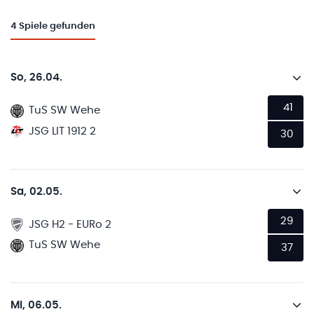
4
Spiele gefunden
So, 26.04.
41
TuS SW Wehe
JSG LIT 1912 2
30
Sa, 02.05.
29
JSG H2 - EURo 2
TuS SW Wehe
37
Mi, 06.05.