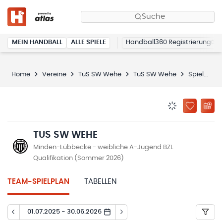
Suche
MEIN HANDBALL
ALLE SPIELE
Handball360 Registrierung
Home
Vereine
TuS SW Wehe
TuS SW Wehe
Spielplan
BENACHRICHTIG
ZU „MEINE
TUS SW WEHE
Minden-Lübbecke - weibliche A-Jugend BZL
Qualifikation (Sommer 2026)
TEAM-SPIELPLAN
TABELLEN
01.07.2025 - 30.06.2026