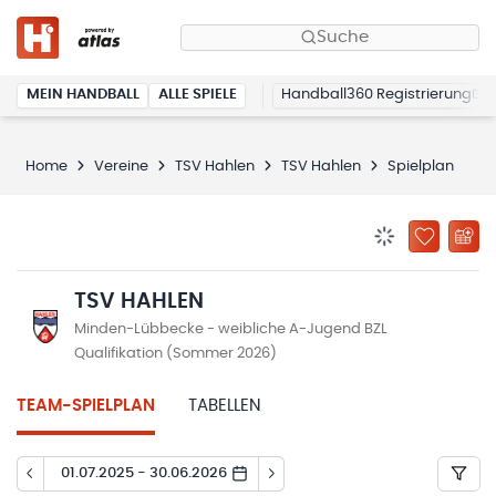
Suche
MEIN HANDBALL
ALLE SPIELE
Handball360 Registrierung
Home
Vereine
TSV Hahlen
TSV Hahlen
Spielplan
BENACHRICHTIG
ZU „MEINE
TSV HAHLEN
Minden-Lübbecke - weibliche A-Jugend BZL
Qualifikation (Sommer 2026)
TEAM-SPIELPLAN
TABELLEN
01.07.2025 - 30.06.2026