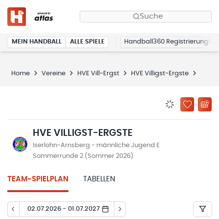
Suche
MEIN HANDBALL
ALLE SPIELE
Handball360 Registrierung
Home
Vereine
HVE Vill-Ergst
HVE Villigst-Ergste
Spiel
BENACHRICHTIG
ZU „MEINE
HVE VILLIGST-ERGSTE
Iserlohn-Arnsberg - männliche Jugend E
Sommerrunde 2 (Sommer 2026)
TEAM-SPIELPLAN
TABELLEN
02.07.2026 - 01.07.2027