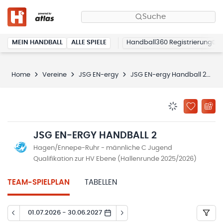
Suche
MEIN HANDBALL
ALLE SPIELE
Handball360 Registrierung
Home
Vereine
JSG EN-ergy
JSG EN-ergy Handball 2
S
BENACHRICHTIG
ZU „MEINE
JSG EN-ERGY HANDBALL 2
Hagen/Ennepe-Ruhr - männliche C Jugend
Qualifikation zur HV Ebene (Hallenrunde 2025/2026)
TEAM-SPIELPLAN
TABELLEN
01.07.2026 - 30.06.2027