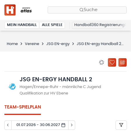
Suche
MEIN HANDBALL
ALLE SPIELE
Handball360 Registrierung
Home
Vereine
JSG EN-ergy
JSG EN-ergy Handball 2
S
BENACHRICHTIG
ZU „MEINE
JSG EN-ERGY HANDBALL 2
Hagen/Ennepe-Ruhr - männliche C Jugend
Qualifikation zur HV Ebene
TEAM-SPIELPLAN
01.07.2026 - 30.06.2027