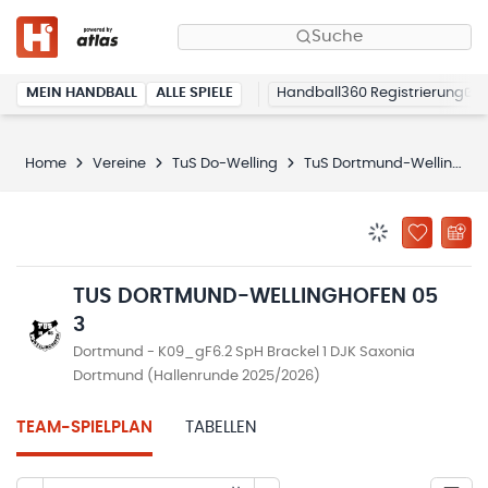
Suche
MEIN HANDBALL
ALLE SPIELE
Handball360 Registrierung
Home
Vereine
TuS Do-Welling
TuS Dortmund-Wellinghofen 05 3
BENACHRICHTIG
ZU „MEINE
TUS DORTMUND-WELLINGHOFEN 05
3
Dortmund - K09_gF6.2 SpH Brackel 1 DJK Saxonia
Dortmund (Hallenrunde 2025/2026)
TEAM-SPIELPLAN
TABELLEN