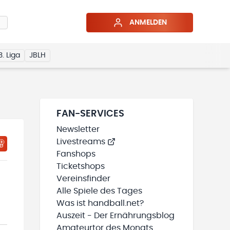
ANMELDEN
3. Liga
JBLH
FAN-SERVICES
Newsletter
Livestreams
HTIGUNGSSTATUS WIRD GELADEN
MEINE TEAMS“ HINZUFÜGEN
Fanshops
Ticketshops
Vereinsfinder
Alle Spiele des Tages
Was ist handball.net?
Auszeit - Der Ernährungsblog
Amateurtor des Monats