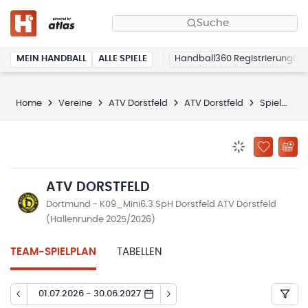
Suche
MEIN HANDBALL
ALLE SPIELE
Handball360 Registrierung
Home
Vereine
ATV Dorstfeld
ATV Dorstfeld
Spielplan
BENACHRICHTIG
ZU „MEINE
ATV DORSTFELD
Dortmund - K09_Mini6.3 SpH Dorstfeld ATV Dorstfeld
(Hallenrunde 2025/2026)
TEAM-SPIELPLAN
TABELLEN
01.07.2026 - 30.06.2027