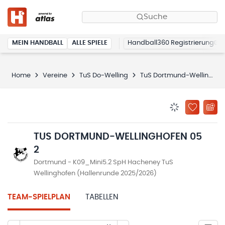
Suche
MEIN HANDBALL
ALLE SPIELE
Handball360 Registrierung
Home
Vereine
TuS Do-Welling
TuS Dortmund-Wellinghofen 05 2
BENACHRICHTIG
ZU „MEINE
TUS DORTMUND-WELLINGHOFEN 05
2
Dortmund - K09_Mini5.2 SpH Hacheney TuS
Wellinghofen (Hallenrunde 2025/2026)
TEAM-SPIELPLAN
TABELLEN