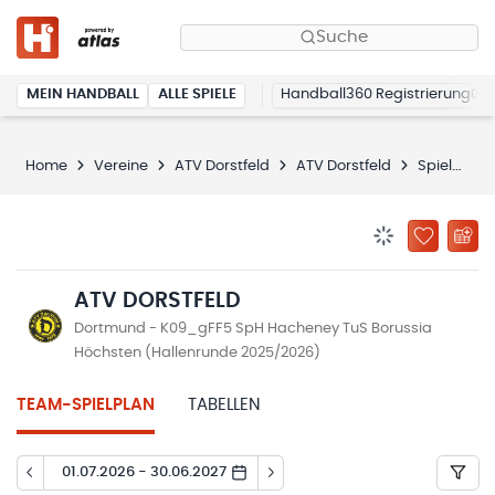
Suche
MEIN HANDBALL
ALLE SPIELE
Handball360 Registrierung
Home
Vereine
ATV Dorstfeld
ATV Dorstfeld
Spielplan
BENACHRICHTIG
ZU „MEINE
ATV DORSTFELD
Dortmund - K09_gFF5 SpH Hacheney TuS Borussia
Höchsten (Hallenrunde 2025/2026)
TEAM-SPIELPLAN
TABELLEN
01.07.2026 - 30.06.2027