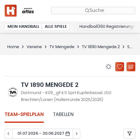
Suche
MEIN HANDBALL
ALLE SPIELE
Handball360 Registrierung
Home
Vereine
TV Mengede
TV 1890 Mengede 2
Spielplan
BENACHRICHTIG
ZU „MEINE
TV 1890 MENGEDE 2
Dortmund - K09_gF4.5 SpH Kupferkessel JSG
Brechten/Lünen (Hallenrunde 2025/2026)
TEAM-SPIELPLAN
TABELLEN
01.07.2026 - 30.06.2027