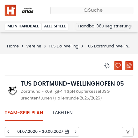
Suche
MEIN HANDBALL
ALLE SPIELE
Handball360 Registrierung
Home
Vereine
TuS Do-Welling
TuS Dortmund-Wellinghofen 05
BENACHRICHTIG
ZU „MEINE
TUS DORTMUND-WELLINGHOFEN 05
Dortmund - K09_gF4.4 SpH Kupferkessel JSG
Brechten/Lünen (Hallenrunde 2025/2026)
TEAM-SPIELPLAN
TABELLEN
01.07.2026 - 30.06.2027