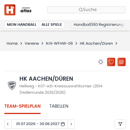
Suche
MEIN HANDBALL
ALLE SPIELE
Handball360 Registrierung
Home
Vereine
N.N-WFHW-06
HK Aachen/Düren
Spiel
BENACHRICHTIG
ZU „MEINE
HK AACHEN/DÜREN
Hellweg - K07-wD-Kreisauswahlturnier J2014
(Hallenrunde 2025/2026)
TEAM-SPIELPLAN
TABELLEN
01.07.2026 - 30.06.2027