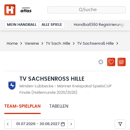
Suche
MEIN HANDBALL
ALLE SPIELE
Handball360 Registrierung
Home
Vereine
TV Sach. Hille
TV Sachsenroß Hille
Spie
BENACHRICHTIG
ZU „MEINE
TV SACHSENROSS HILLE
Minden-Lübbecke - Männer Kreispokal SpieloCUP
Finale (Hallenrunde 2025/2026)
TEAM-SPIELPLAN
TABELLEN
01.07.2026 - 30.06.2027