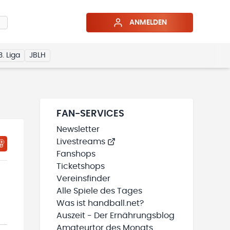
ANMELDEN
3. Liga
JBLH
FAN-SERVICES
Newsletter
Livestreams
HTIGUNGSSTATUS WIRD GELADEN
MEINE TEAMS“ HINZUFÜGEN
Fanshops
Ticketshops
Vereinsfinder
Alle Spiele des Tages
Was ist handball.net?
Auszeit - Der Ernährungsblog
Amateurtor des Monats