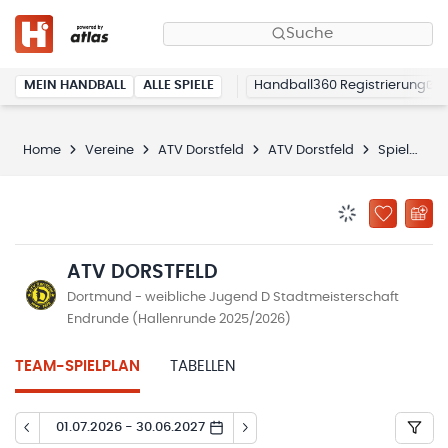
Suche
MEIN HANDBALL
ALLE SPIELE
Handball360 Registrierung
Home
Vereine
ATV Dorstfeld
ATV Dorstfeld
Spielplan
BENACHRICHTIG
ZU „MEINE
ATV DORSTFELD
Dortmund - weibliche Jugend D Stadtmeisterschaft
Endrunde (Hallenrunde 2025/2026)
TEAM-SPIELPLAN
TABELLEN
01.07.2026 - 30.06.2027