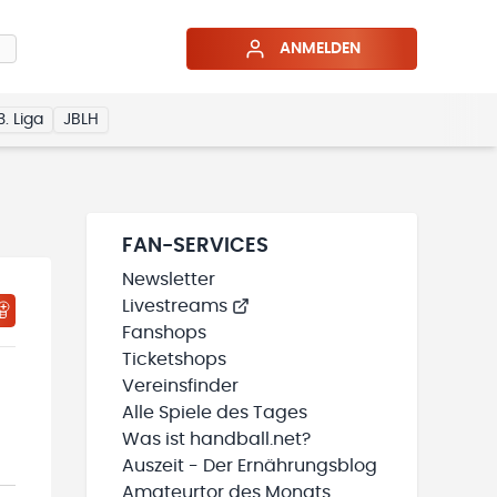
ANMELDEN
3. Liga
JBLH
FAN-SERVICES
Newsletter
Livestreams
HTIGUNGSSTATUS WIRD GELADEN
MEINE TEAMS“ HINZUFÜGEN
Fanshops
Ticketshops
Vereinsfinder
Alle Spiele des Tages
Was ist handball.net?
Auszeit - Der Ernährungsblog
Amateurtor des Monats