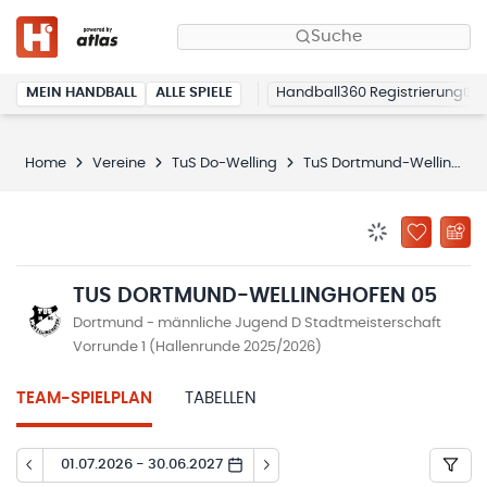
Suche
MEIN HANDBALL
ALLE SPIELE
Handball360 Registrierung
Home
Vereine
TuS Do-Welling
TuS Dortmund-Wellinghofen 05
BENACHRICHTIG
ZU „MEINE
TUS DORTMUND-WELLINGHOFEN 05
Dortmund - männliche Jugend D Stadtmeisterschaft
Vorrunde 1 (Hallenrunde 2025/2026)
TEAM-SPIELPLAN
TABELLEN
01.07.2026 - 30.06.2027