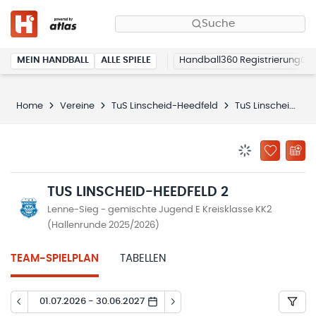
Suche
MEIN HANDBALL
ALLE SPIELE
Handball360 Registrierung
Home
Vereine
TuS Linscheid-Heedfeld
TuS Linscheid-Heedfeld 2
BENACHRICHTIG
ZU „MEINE
TUS LINSCHEID-HEEDFELD 2
Lenne-Sieg - gemischte Jugend E Kreisklasse KK2
(Hallenrunde 2025/2026)
TEAM-SPIELPLAN
TABELLEN
01.07.2026 - 30.06.2027