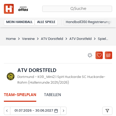
Suche
MEIN HANDBALL
ALLE SPIELE
Handball360 Registrierung
Home
Vereine
ATV Dorstfeld
ATV Dorstfeld
Spielplan
BENACHRICHTIG
ZU „MEINE
ATV DORSTFELD
Dortmund - K09_Mini2.1 SpH Huckarde SC Huckarde-
Rahm (Hallenrunde 2025/2026)
TEAM-SPIELPLAN
TABELLEN
01.07.2026 - 30.06.2027