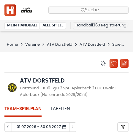
Suche
MEIN HANDBALL
ALLE SPIELE
Handball360 Registrierung
Home
Vereine
ATV Dorstfeld
ATV Dorstfeld
Spielplan
BENACHRICHTIG
ZU „MEINE
ATV DORSTFELD
Dortmund - K09_gFF2 SpH Aplerbeck 2 DJK Ewaldi
Aplerbeck (Hallenrunde 2025/2026)
TEAM-SPIELPLAN
TABELLEN
01.07.2026 - 30.06.2027