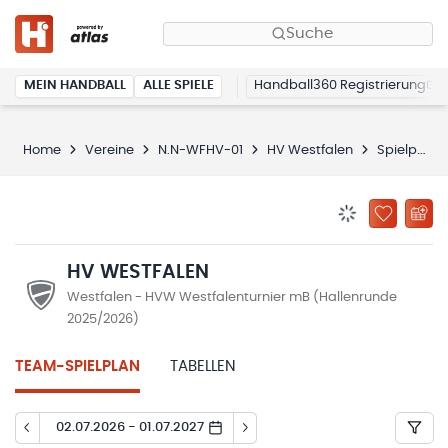
Suche
MEIN HANDBALL
ALLE SPIELE
Handball360 Registrierung
Home
Vereine
N.N-WFHV-01
HV Westfalen
Spielplan
BENACHRICHTIG
ZU „MEINE
HV WESTFALEN
Westfalen - HVW Westfalenturnier mB (Hallenrunde
2025/2026)
TEAM-SPIELPLAN
TABELLEN
02.07.2026 - 01.07.2027