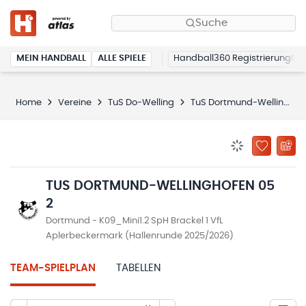
Suche
MEIN HANDBALL
ALLE SPIELE
Handball360 Registrierung
Home
Vereine
TuS Do-Welling
TuS Dortmund-Wellinghofen 05 2
BENACHRICHTIG
ZU „MEINE
TUS DORTMUND-WELLINGHOFEN 05
2
Dortmund - K09_Mini1.2 SpH Brackel 1 VfL
Aplerbeckermark (Hallenrunde 2025/2026)
TEAM-SPIELPLAN
TABELLEN