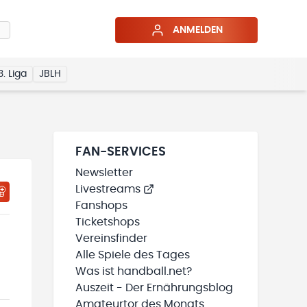
ANMELDEN
3. Liga
JBLH
FAN-SERVICES
Newsletter
Livestreams
HTIGUNGSSTATUS WIRD GELADEN
MEINE TEAMS“ HINZUFÜGEN
Fanshops
Ticketshops
Vereinsfinder
Alle Spiele des Tages
Was ist handball.net?
Auszeit - Der Ernährungsblog
Amateurtor des Monats