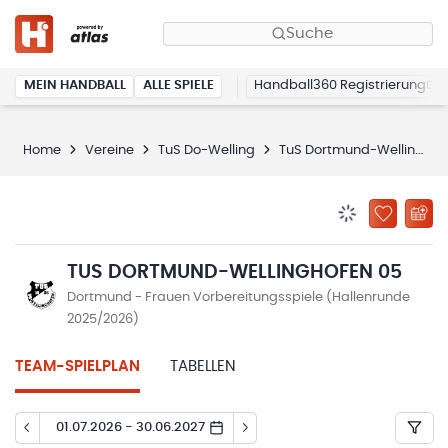
Suche
MEIN HANDBALL
ALLE SPIELE
Handball360 Registrierung
Home
Vereine
TuS Do-Welling
TuS Dortmund-Wellinghofen 05
BENACHRICHTIG
ZU „MEINE
TUS DORTMUND-WELLINGHOFEN 05
Dortmund - Frauen Vorbereitungsspiele (Hallenrunde
2025/2026)
TEAM-SPIELPLAN
TABELLEN
01.07.2026 - 30.06.2027