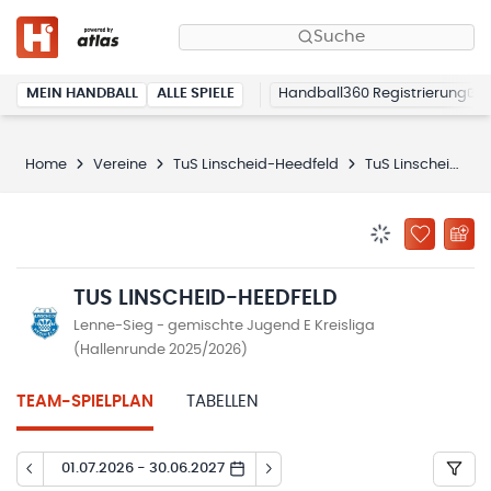
Suche
MEIN HANDBALL
ALLE SPIELE
Handball360 Registrierung
Home
Vereine
TuS Linscheid-Heedfeld
TuS Linscheid-Heedfeld
BENACHRICHTIG
ZU „MEINE
TUS LINSCHEID-HEEDFELD
Lenne-Sieg - gemischte Jugend E Kreisliga
(Hallenrunde 2025/2026)
TEAM-SPIELPLAN
TABELLEN
01.07.2026 - 30.06.2027