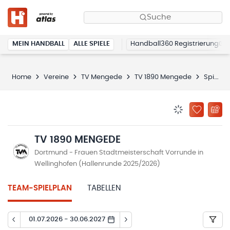
Suche
MEIN HANDBALL
ALLE SPIELE
Handball360 Registrierung
Home
Vereine
TV Mengede
TV 1890 Mengede
Spielplan
BENACHRICHTIG
ZU „MEINE
TV 1890 MENGEDE
Dortmund - Frauen Stadtmeisterschaft Vorrunde in
Wellinghofen (Hallenrunde 2025/2026)
TEAM-SPIELPLAN
TABELLEN
01.07.2026 - 30.06.2027