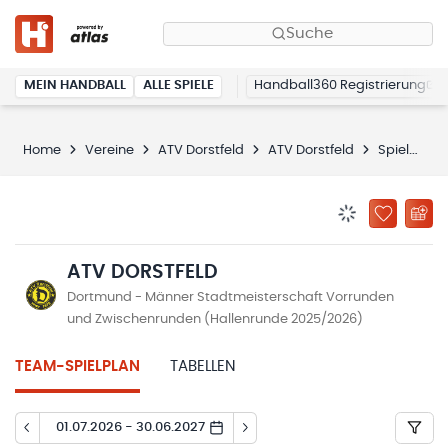
Suche
MEIN HANDBALL
ALLE SPIELE
Handball360 Registrierung
Home
Vereine
ATV Dorstfeld
ATV Dorstfeld
Spielplan
BENACHRICHTIG
ZU „MEINE
ATV DORSTFELD
Dortmund - Männer Stadtmeisterschaft Vorrunden
und Zwischenrunden (Hallenrunde 2025/2026)
TEAM-SPIELPLAN
TABELLEN
01.07.2026 - 30.06.2027