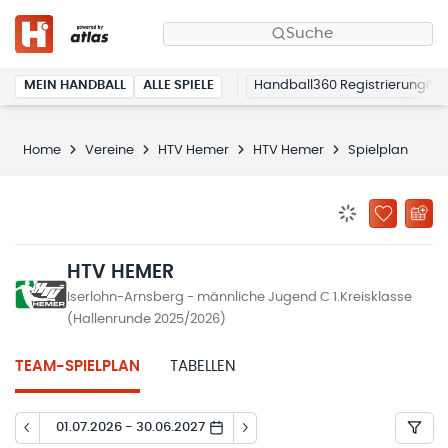
Suche
MEIN HANDBALL
ALLE SPIELE
Handball360 Registrierung
Home
Vereine
HTV Hemer
HTV Hemer
Spielplan
BENACHRICHTIG
ZU „MEINE
HTV HEMER
Iserlohn-Arnsberg - männliche Jugend C 1.Kreisklasse
(Hallenrunde 2025/2026)
TEAM-SPIELPLAN
TABELLEN
01.07.2026 - 30.06.2027