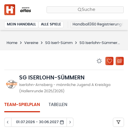
Suche
MEIN HANDBALL
ALLE SPIELE
Handball360 Registrierung
Home
Vereine
SG Iserl-Sümm
SG Iserlohn-Sümmern
BENACHRICHTIG
ZU „MEINE
SG ISERLOHN-SÜMMERN
Iserlohn-Arnsberg - männliche Jugend A Kreisliga
(Hallenrunde 2025/2026)
TEAM-SPIELPLAN
TABELLEN
01.07.2026 - 30.06.2027