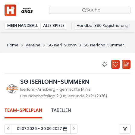
Suche
MEIN HANDBALL
ALLE SPIELE
Handball360 Registrierung
Home
Vereine
SG Iserl-Sümm
SG Iserlohn-Sümmern
BENACHRICHTIG
ZU „MEINE
SG ISERLOHN-SÜMMERN
Iserlohn-Arnsberg - gemischte Minis
Freundschaftsliga 2 (Hallenrunde 2025/2026)
TEAM-SPIELPLAN
TABELLEN
01.07.2026 - 30.06.2027