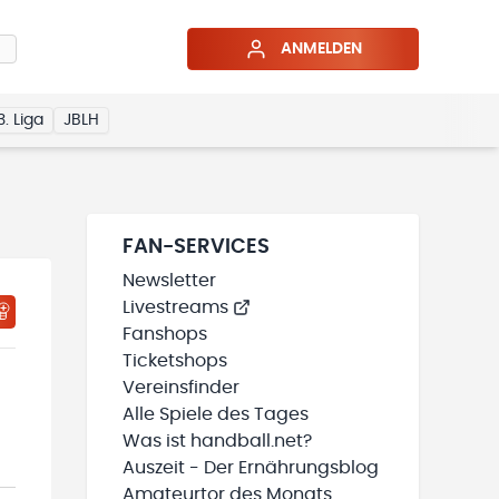
ANMELDEN
3. Liga
JBLH
FAN-SERVICES
Newsletter
Livestreams
HTIGUNGSSTATUS WIRD GELADEN
MEINE TEAMS“ HINZUFÜGEN
Fanshops
Ticketshops
Vereinsfinder
Alle Spiele des Tages
Was ist handball.net?
Auszeit - Der Ernährungsblog
Amateurtor des Monats