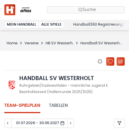
Suche
MEIN HANDBALL
ALLE SPIELE
Handball360 Registrierung
Home
Vereine
HB SV Westerh.
Handball SV Westerholt
BENACHRICHTIG
ZU „MEINE
HANDBALL SV WESTERHOLT
Ruhrgebiet/Südwestfalen - männliche Jugend E
Bezirksklasse4 (Hallenrunde 2025/2026)
TEAM-SPIELPLAN
TABELLEN
01.07.2026 - 30.06.2027