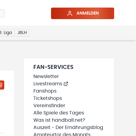
ANMELDEN
3. Liga
JBLH
FAN-SERVICES
Newsletter
Livestreams
HTIGUNGSSTATUS WIRD GELADEN
MEINE TEAMS“ HINZUFÜGEN
Fanshops
Ticketshops
Vereinsfinder
Alle Spiele des Tages
Was ist handball.net?
Auszeit - Der Ernährungsblog
Amateurtor des Monats