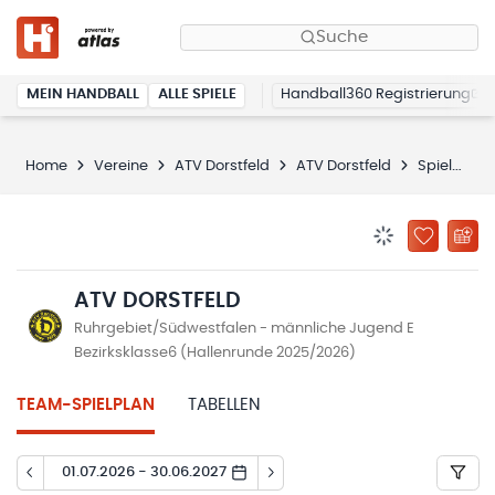
Suche
MEIN HANDBALL
ALLE SPIELE
Handball360 Registrierung
Home
Vereine
ATV Dorstfeld
ATV Dorstfeld
Spielplan
BENACHRICHTIG
ZU „MEINE
ATV DORSTFELD
Ruhrgebiet/Südwestfalen - männliche Jugend E
Bezirksklasse6 (Hallenrunde 2025/2026)
TEAM-SPIELPLAN
TABELLEN
01.07.2026 - 30.06.2027