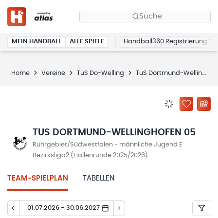
Suche
MEIN HANDBALL
ALLE SPIELE
Handball360 Registrierung
Home
Vereine
TuS Do-Welling
TuS Dortmund-Wellinghofen 05
BENACHRICHTIG
ZU „MEINE
TUS DORTMUND-WELLINGHOFEN 05
Ruhrgebiet/Südwestfalen - männliche Jugend E
Bezirksliga2 (Hallenrunde 2025/2026)
TEAM-SPIELPLAN
TABELLEN
01.07.2026 - 30.06.2027