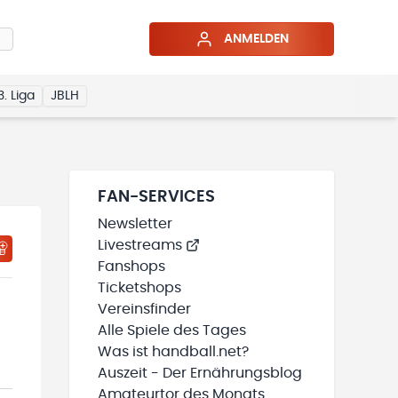
ANMELDEN
3. Liga
JBLH
FAN-SERVICES
Newsletter
Livestreams
HTIGUNGSSTATUS WIRD GELADEN
MEINE TEAMS“ HINZUFÜGEN
Fanshops
Ticketshops
Vereinsfinder
Alle Spiele des Tages
Was ist handball.net?
Auszeit - Der Ernährungsblog
Amateurtor des Monats