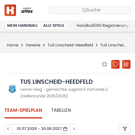
Suche
MEIN HANDBALL
ALLE SPIELE
Handball360 Registrierung
Home
Vereine
TuS Linscheid-Heedfeld
TuS Linscheid-Heedfeld
BENACHRICHTIG
ZU „MEINE
TUS LINSCHEID-HEEDFELD
Lenne-Sieg - gemischte Jugend E Vorrunde 2
(Hallenrunde 2025/2026)
TEAM-SPIELPLAN
TABELLEN
01.07.2026 - 30.06.2027