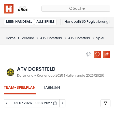
Suche
MEIN HANDBALL
ALLE SPIELE
Handball360 Registrierung
Home
Vereine
ATV Dorstfeld
ATV Dorstfeld
Spielplan
BENACHRICHTIG
ZU „MEINE
ATV DORSTFELD
Dortmund - Kronencup 2025 (Hallenrunde 2025/2026)
TEAM-SPIELPLAN
TABELLEN
02.07.2026 - 01.07.2027