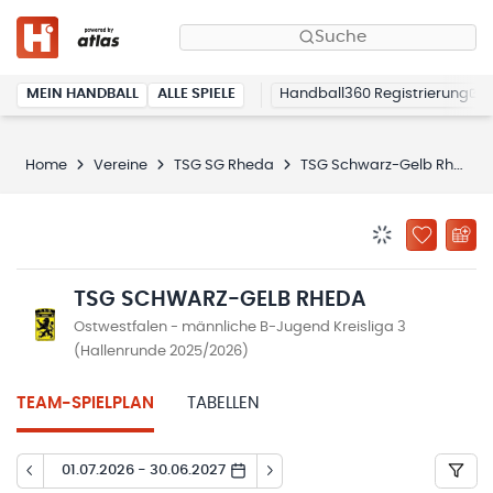
Suche
MEIN HANDBALL
ALLE SPIELE
Handball360 Registrierung
Home
Vereine
TSG SG Rheda
TSG Schwarz-Gelb Rheda
BENACHRICHTIG
ZU „MEINE
TSG SCHWARZ-GELB RHEDA
Ostwestfalen - männliche B-Jugend Kreisliga 3
(Hallenrunde 2025/2026)
TEAM-SPIELPLAN
TABELLEN
01.07.2026 - 30.06.2027