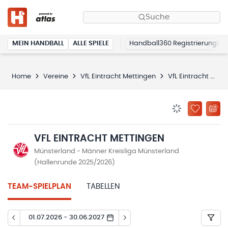
Suche
MEIN HANDBALL
ALLE SPIELE
Handball360 Registrierung
Home
Vereine
VfL Eintracht Mettingen
VfL Eintracht Mettingen
BENACHRICHTIG
ZU „MEINE
VFL EINTRACHT METTINGEN
Münsterland - Männer Kreisliga Münsterland
(Hallenrunde 2025/2026)
TEAM-SPIELPLAN
TABELLEN
01.07.2026 - 30.06.2027