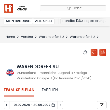
Suche
MEIN HANDBALL
ALLE SPIELE
Handball360 Registrierung
Home
Vereine
Warendorfer SU
Warendorfer SU
Spiel
BENACHRICHTIG
ZU „MEINE
WARENDORFER SU
Münsterland - männliche-Jugend D Kreisliga
Münsterland Gruppe 3 (Hallenrunde 2025/2026)
TEAM-SPIELPLAN
TABELLEN
01.07.2026 - 30.06.2027