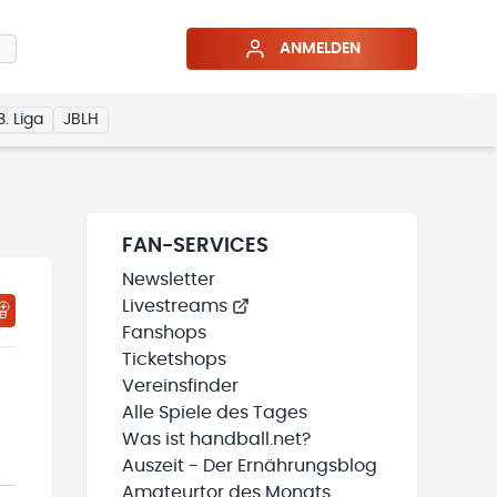
ANMELDEN
3. Liga
JBLH
FAN-SERVICES
Newsletter
Livestreams
HTIGUNGSSTATUS WIRD GELADEN
MEINE TEAMS“ HINZUFÜGEN
Fanshops
Ticketshops
Vereinsfinder
Alle Spiele des Tages
Was ist handball.net?
Auszeit - Der Ernährungsblog
Amateurtor des Monats