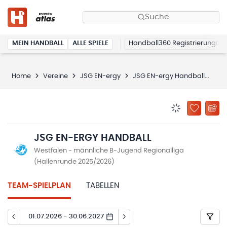
Suche
MEIN HANDBALL
ALLE SPIELE
Handball360 Registrierung
Home
Vereine
JSG EN-ergy
JSG EN-ergy Handball
Spi
BENACHRICHTIG
ZU „MEINE
JSG EN-ERGY HANDBALL
Westfalen - männliche B-Jugend Regionalliga
(Hallenrunde 2025/2026)
TEAM-SPIELPLAN
TABELLEN
01.07.2026 - 30.06.2027