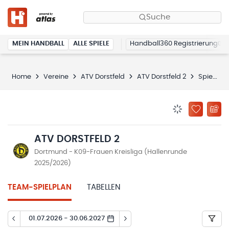
Suche
MEIN HANDBALL
ALLE SPIELE
Handball360 Registrierung
Home
Vereine
ATV Dorstfeld
ATV Dorstfeld 2
Spielplan
BENACHRICHTIG
ZU „MEINE
ATV DORSTFELD 2
Dortmund - K09-Frauen Kreisliga (Hallenrunde
2025/2026)
TEAM-SPIELPLAN
TABELLEN
01.07.2026 - 30.06.2027