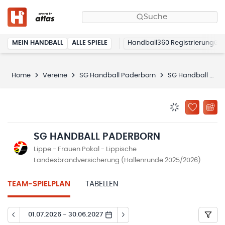
Suche
MEIN HANDBALL
ALLE SPIELE
Handball360 Registrierung
Home
Vereine
SG Handball Paderborn
SG Handball Paderborn
BENACHRICHTIG
ZU „MEINE
SG HANDBALL PADERBORN
Lippe - Frauen Pokal - Lippische
Landesbrandversicherung (Hallenrunde 2025/2026)
TEAM-SPIELPLAN
TABELLEN
01.07.2026 - 30.06.2027