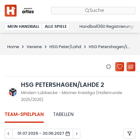
Suche
MEIN HANDBALL
ALLE SPIELE
Handball360 Registrierung
Home
Vereine
HSG Peter/Lahd
HSG Petershagen/Lahde 2
BENACHRICHTIG
ZU „MEINE
HSG PETERSHAGEN/LAHDE 2
Minden-Lübbecke - Männer Kreisliga (Hallenrunde
2025/2026)
TEAM-SPIELPLAN
TABELLEN
01.07.2026 - 30.06.2027